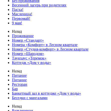
Без проживания
Весенний лагерь при родителях
Пасха!
Масленица!
Первомай!
9 мая!
Назад
Проживание
Номер «Стандарт»
Номера «Комфорт» в Лесном квартале
Номер «Студия‑комфорт» в Лесном квартале
Номер «Шародом»
Таунхаус «Теремок»
Коттедж «Дом у воды»
Назад
Питание
Питание
Ресторан
Бар
Банкетный зал в коттедже «Дом у воды»
Беседки с мангалами
Назад
Развлечения