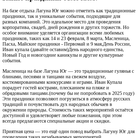
На базе отдыха Лагуна Юг можно отметить как традиционные
праздники, так и уникальные события, подходящие для
разных компаний. Это идеальное место для проведения
корпоратива, свадеб, дней рождения и других торжеств. Но
особое внимание уделяется организации всеми любимых
праздников, таких как 14 и 23 февраля, 8 марта, Масленица,
Пасха, Майские праздники - Первомай и 9 мая,День России,
Иван купала (давайте оставим)День народного единства,
Новый Год и новогодние каникулы и другие культурные
события.
Масленица на базе Лагуна Юг — это традиционные гулянья с
блинами, песнями и танцами на свежем воздухе,
костюмированными конкурсами и играми. Иван Купала
порадует гостей кострами, плесканием на пляже и
обрядовыми танцами.(почему бы не попробовать в 2025 году)
Эти праздники позволяют погрузиться в атмосферу русских
традиций и почувствовать дух народных обычаев в
окружении природы. Стоимость таких мероприятий остаётся
доступной и удовлетворяет любые пожелания, при этом
всегда предлагаются специальные акции и скидки.
Приятная цена — это ещё один повод выбрать Лагуну Юг для
проведения таких незабываемых мероприятий.