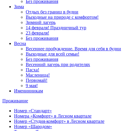
Без проживания
Зима
Отдых без границ в будни
Выходные на природе с комфортом!
Зимний лагерь
14 февраля! Праздничный тур
23 февраля!
Без проживания
Весна
Весеннее пробуждение. Время для себя в будни
Выходные для всей семьи!
Без проживания
Весенний лагерь при родителях
Пасха!
Масленица!
Первомай!
9 мая!
Именинникам
Проживание
Номер «Стандарт»
Номера «Комфорт» в Лесном квартале
Номер «Студия‑комфорт» в Лесном квартале
Номер «Шародом»