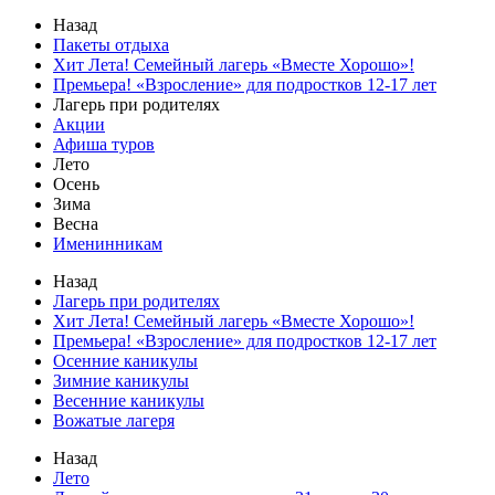
Назад
Пакеты отдыха
Хит Лета! Семейный лагерь «Вместе Хорошо»!
Премьера! «Взросление» для подростков 12‑17 лет
Лагерь при родителях
Акции
Афиша туров
Лето
Осень
Зима
Весна
Именинникам
Назад
Лагерь при родителях
Хит Лета! Семейный лагерь «Вместе Хорошо»!
Премьера! «Взросление» для подростков 12‑17 лет
Осенние каникулы
Зимние каникулы
Весенние каникулы
Вожатые лагеря
Назад
Лето