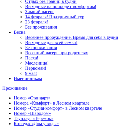
Отдых без границ в будни
Выходные на природе с комфортом!
Зимний лагерь
14 февраля! Праздничный тур
23 февраля!
Без проживания
Весна
Весеннее пробуждение. Время для себя в будни
Выходные для всей семьи!
Без проживания
Весенний лагерь при родителях
Пасха!
Масленица!
Первомай!
9 мая!
Именинникам
Проживание
Номер «Стандарт»
Номера «Комфорт» в Лесном квартале
Номер «Студия‑комфорт» в Лесном квартале
Номер «Шародом»
Таунхаус «Теремок»
Коттедж «Дом у воды»